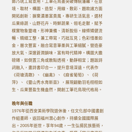
鄭乃珖工寫並用，工筆花鳥畫突破傳統藩籬，在意
境、取材、構圖、造型、用線、敷彩、題款諸方面
開拓創新：摒棄濃墨富貴風，專研生活氣息，選材
瓜果綠蔬、山野花卉、時鮮蔬果、翎毛走獸，賦予
樸實物象靈魂，形神兼備、清新脫俗。線條矯健流
暢、精細工整，兼工帶寫，巧拙互見；色彩惜墨如
金，層次豐富，融合寫意筆墨與工筆細膩，營造豪
放大氣、深邃蒼潤韻味，富有時代精神。構圖大膽
磅礡，如倒置三角或散點透視，動靜相宜；題跋詩
詞融入，畫詩書印合一，提升意境深遠。代表作
《荷塘清趣》、《幽禽》、《麻雀葡萄》、《荷
萍》、《靈山秀水育新苗》，展現翩動羽毛栩栩如
生、瓜果豐盈生機盎然，開創工筆花鳥現代格局。
晚年與任職
1976年從西安美術學院退休後，任文化部中國畫創
作組畫師，返回福州潛心創作，持續全國國際展
出。2005年逝世，享年94歲，一生弘揚民族藝術，