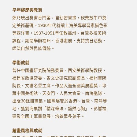
早年經歷與教育
鄭乃珖出身書香門第，自幼習書畫，砍柴放牛中奠
定美術基礎。1930年代就讀上海美專學習素描色彩
等西洋畫，1937-1951年任教福州、台灣多校美術
課程，期間舉辦福州、香港畫展，支持抗日活動，
師法自然與民族傳統。
學術成就
曾任中國畫研究院院務委員、西安美術學院教授、
福建省政協常委、省文史研究館副館長、福州畫院
院長、文聯名譽主席。作品入選全國美展獲獎，珍
藏中國美術館、天安門、人民大會堂、南海艦隊，
出版30餘冊畫集。國際展覽於香港、台灣、南洋等
地，獲劉海粟讚「精深筆法，豁然心胸」，影響福
建及全國工筆畫發展，培養眾多弟子。
繪畫風格與成就