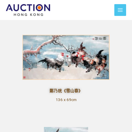
跳
至
主
要
內
容
鄭乃珖《雪山春》
136 x 69cm