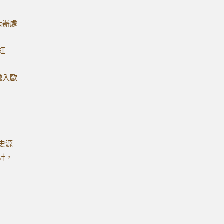
造辦處
紅
融入歐
史源
計，