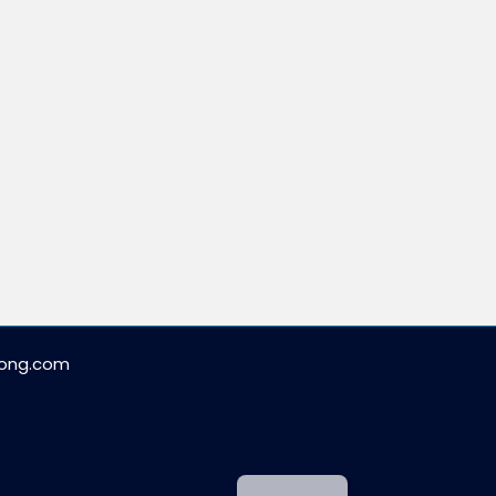
kong.com
English