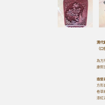
清代
（口徑
為方
康熙
造型
方形
卷草
漆紅