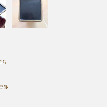
合清
雲龍/