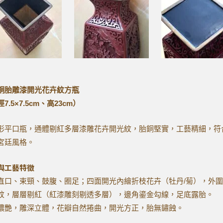
銅胎雕漆開光花卉紋方瓶
7.5×7.5cm、高23cm）
形平口瓶，通體剔紅多層漆雕花卉開光紋，胎銅堅實，工藝精細，符
宮廷風格。
與工藝特徵
直口、束頸、鼓腹、圈足；四面開光內繪折枝花卉（牡丹/菊），外圍
紋，層層剔紅（紅漆雕刻剔透多層），邊角鎏金勾線，足底露胎。
濃艷，雕深立體，花瓣自然捲曲，開光方正，胎無鏽蝕。