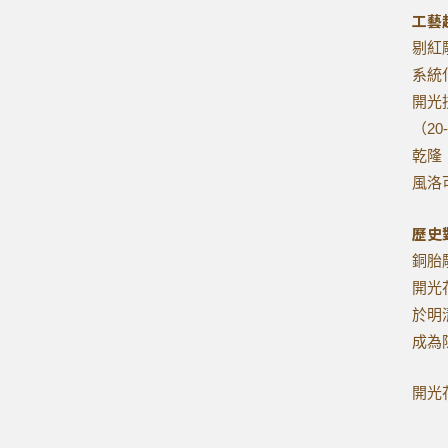
工藝
剔紅
系統
開光
（2
乾隆
風洛
歷史
銅胎
開光
於明
成為
開光