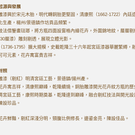
起源與發展
雕漆興於宋元木胎，明代轉銅胎更堅固，清康熙（1662-1722）內廷
化生產，楊州/景德鎮作坊貢品頻繁。
技法借鑒畫琺瑯，將方瓶四面設窗格內繪花卉，外圍錦地紋，層層剔
0-30層漆）雕刻剔透，展現立體光影。
（1736-1795）擴大規模，史載乾隆三十六年起宮廷漆器華麗繁縟，
可可元素，花卉寓富貴吉祥。
對照
雕漆（剔紅）明清宮廷工藝，景德鎮/揚州產。
花卉寓吉祥，清康熙巔峰，乾隆續燒。銅胎雕漆開光花卉紋方瓶的歷
清宮廷工藝，康熙時期奠基，乾隆達到巔峰，融合剔紅技法與開光設
陳設珍品。
花卉鮮豔，剔紅深淺分明，頸腹比例修長，邊鎏金亮，陳設佳品。