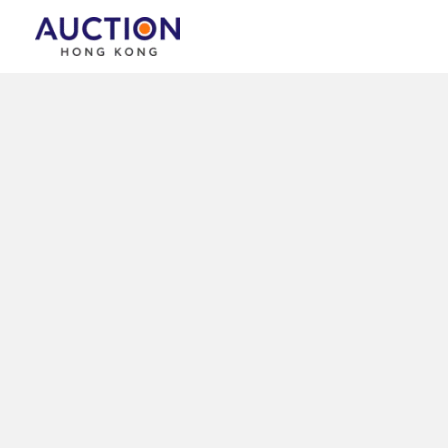
跳
至
主
要
內
容