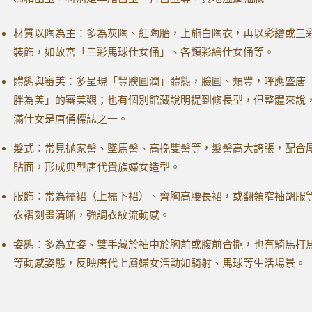
材質以陶為主：多為灰陶、紅陶胎，上施白陶衣，再以彩繪或三
裝飾，如故宮「三彩馬球仕女俑」、各類彩繪仕女俑等。
體態與審美：多呈現「豐腴圓潤」體態，臉圓、頰豐，呼應盛唐
胖為美」的審美觀；也有個別館藏說明提到修長型，但整體來說
滿仕女是唐俑標誌之一。
髮式：常見抛家髻、墜馬髻、高挽雙髻等，髮髻高大誇張，配合
貼面，形成典型唐代貴族婦女造型。
服飾：常為襦裙（上襦下裙）、齊胸高腰長裙，或翻領窄袖胡服
衣褶刻畫清晰，強調衣紋流動感。
姿態：多為立姿、雙手藏於袖中於胸前或腹前合攏，也有騎馬打
等動感姿態，反映唐代上層婦女活動如騎射、馬球等生活場景。