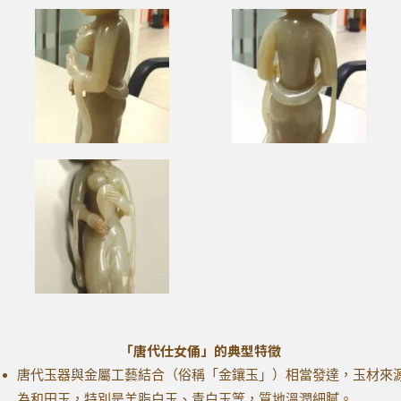
「唐代仕女俑」的典型特徵
唐代玉器與金屬工藝結合（俗稱「金鑲玉」）相當發達，玉材來
為和田玉，特別是羊脂白玉、青白玉等，質地溫潤細膩。