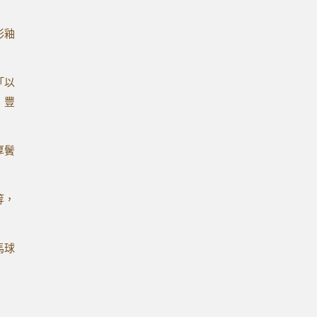
彩釉
「以
，豐
厚鬢
等，
馬球