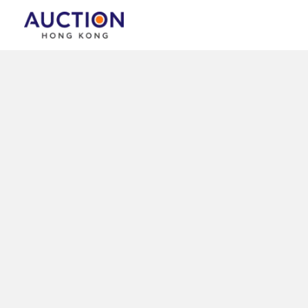
跳
至
主
要
內
容