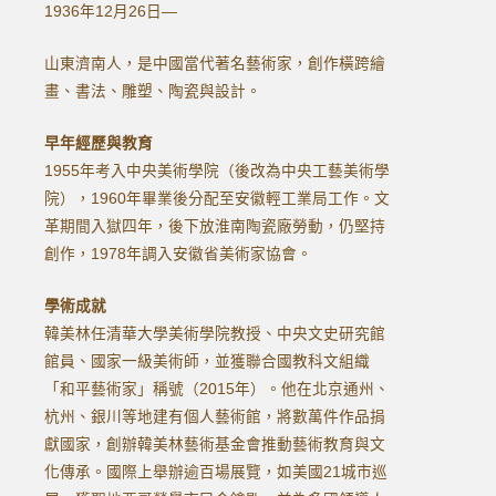
1936年12月26日—
山東濟南人，是中國當代著名藝術家，創作橫跨繪
畫、書法、雕塑、陶瓷與設計。
早年經歷與教育
1955年考入中央美術學院（後改為中央工藝美術學
院），1960年畢業後分配至安徽輕工業局工作。文
革期間入獄四年，後下放淮南陶瓷廠勞動，仍堅持
創作，1978年調入安徽省美術家協會。
學術成就
韓美林任清華大學美術學院教授、中央文史研究館
館員、國家一級美術師，並獲聯合國教科文組織
「和平藝術家」稱號（2015年）。他在北京通州、
杭州、銀川等地建有個人藝術館，將數萬件作品捐
獻國家，創辦韓美林藝術基金會推動藝術教育與文
化傳承。國際上舉辦逾百場展覽，如美國21城市巡