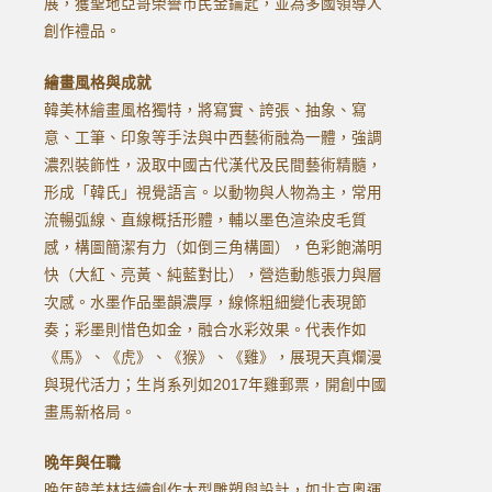
展，獲聖地亞哥榮譽市民金鑰匙，並為多國領導人
創作禮品。
繪畫風格與成就
韓美林繪畫風格獨特，將寫實、誇張、抽象、寫
意、工筆、印象等手法與中西藝術融為一體，強調
濃烈裝飾性，汲取中國古代漢代及民間藝術精髓，
形成「韓氏」視覺語言。以動物與人物為主，常用
流暢弧線、直線概括形體，輔以墨色渲染皮毛質
感，構圖簡潔有力（如倒三角構圖），色彩飽滿明
快（大紅、亮黃、純藍對比），營造動態張力與層
次感。水墨作品墨韻濃厚，線條粗細變化表現節
奏；彩墨則惜色如金，融合水彩效果。代表作如
《馬》、《虎》、《猴》、《雞》，展現天真爛漫
與現代活力；生肖系列如2017年雞郵票，開創中國
畫馬新格局。
晚年與任職
晚年韓美林持續創作大型雕塑與設計，如北京奧運