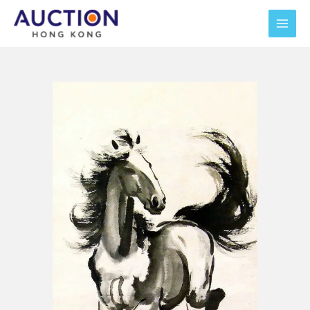
跳
至
主
要
內
容