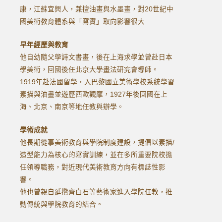
康，江蘇宜興人，兼擅油畫與水墨畫，對20世紀中
國美術教育體系與「寫實」取向影響很大
早年經歷與教育
他自幼隨父學詩文書畫，後在上海求學並曾赴日本
學美術，回國後任北京大學畫法研究會導師。
1919年赴法國留學，入巴黎國立美術學校系統學習
素描與油畫並遊歷西歐觀摩，1927年後回國在上
海、北京、南京等地任教與辦學。
學術成就
他長期從事美術教育與學院制度建設，提倡以素描/
造型能力為核心的寫實訓練，並在多所重要院校擔
任領導職務，對近現代美術教育方向有標誌性影
響。
他也曾親自延攬齊白石等藝術家進入學院任教，推
動傳統與學院教育的結合。