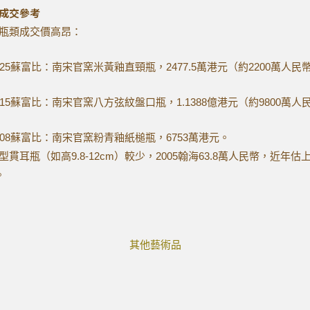
成交參考
瓶類成交價高昂：
025蘇富比：南宋官窯米黃釉直頸瓶，2477.5萬港元（約2200萬人民
015蘇富比：南宋官窯八方弦紋盤口瓶，1.1388億港元（約9800萬人
008蘇富比：南宋官窯粉青釉紙槌瓶，6753萬港元。
型貫耳瓶（如高9.8-12cm）較少，2005翰海63.8萬人民幣，近年估
。
其他藝術品