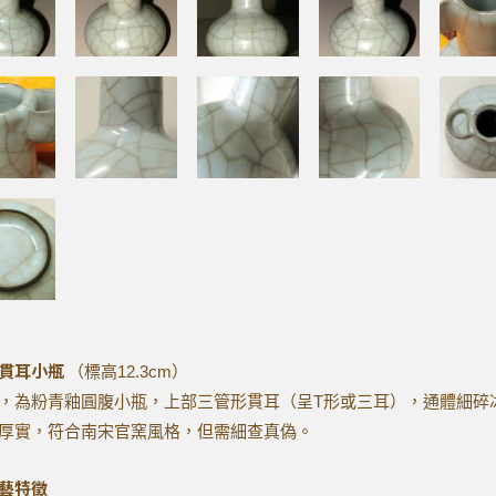
貫耳小瓶
（標高12.3cm）
，為粉青釉圓腹小瓶，上部三管形貫耳（呈T形或三耳），通體細碎
厚實，符合南宋官窯風格，但需細查真偽。
藝特徵