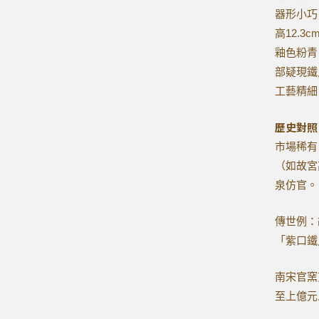
器形小巧
高12.
釉色粉青
部疑現鐵
工藝精細
歷史對照
市場稀有
（如故宮
泉仿官。
傳世例：
「紫口鐵
南宋官窯
至上億元