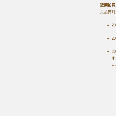
近期拍賣
真品貫耳
2
2
2
小
+