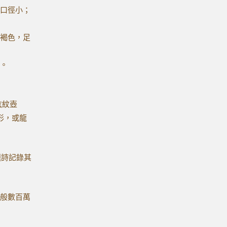
口徑小；
褐色，足
。
弦紋壺
形，或龍
題詩記錄其
般數百萬