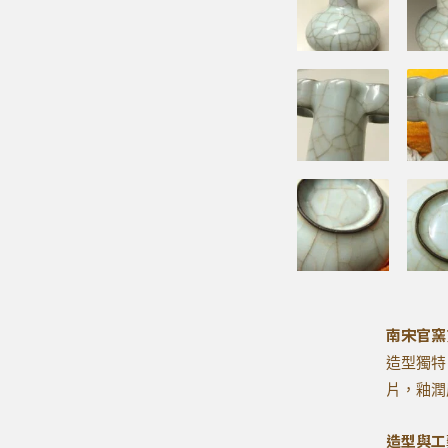
南宋官窯
造型獨特
片，釉潤
造型與工