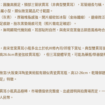
：圓腹高圈足，頸部三管狀貫耳（非典型雙貫耳），耳管細長勻稱，
3cm屬小型，類似故宮藏品尺寸範圍。
（灰青），厚釉堆脂感強，開片細密如冰裂（金絲鐵線），邊緣微泛
足痕跡，胎灰黑墊燒痕可見（照片需底足確認）。
，無明顯現代機刻痕，耳部貼附自然，與南宋官窯復古銅壺風格吻合
，
南宋官窯貫耳小瓶多出土於杭州修內司/郊壇下窯址，典型雙貫耳
高26.6cm青瓷弦紋貫耳瓶），但三耳變體罕見，可能為藥瓶/祭器變
故宮/大阪東洋陶瓷美術館有類似青瓷貫耳瓶，高12-26cm，乾隆御
足」特徵。
貫耳小瓶真品極稀，市場價值依完整度、出處證明與拍賣場而定，一
人民幣。