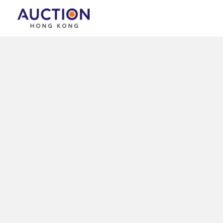
跳
至
主
要
內
容