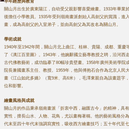
早年經歷與教育
關山月出生於廣東陽江，自幼受父親影響喜愛繪畫。1933年畢業
後擔任小學教員。1935年受到嶺南畫派創始人高劍父的賞識，進
畫，成為高劍父的入室弟子，並由高劍父為其改名為關山月。
學術成就
1940年至1942年間，關山月北上曲江、桂林、貴陽、成都、重
了《漓江百里圖》。1943年，他婉辭國立藝專教授之聘，沿河西
古代佛教藝術，成功臨摹了80幅珍貴壁畫。1958年廣州美術學院
院長兼國畫系主任、教授。1959年，他與傅抱石合作為北京人民
畫《江山如此多嬌》（寬9米、高6米），毛澤東親自為該畫題字
位和影響。
繪畫風格與成就
關山月的作品秉承嶺南畫派「折衷中西，融匯古今」的精神，具
實性，擅長山水、人物、花鳥，尤以畫梅著稱。他的藝術風格分
代末至四十年代末強調寫實性，吸收西方繪畫技巧；五十年代至