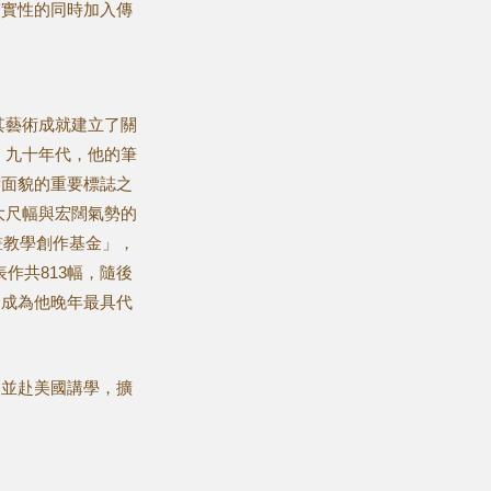
寫實性的同時加入傳
念其藝術成就建立了關
、九十年代，他的筆
術面貌的重要標誌之
大尺幅與宏闊氣勢的
畫教學創作基金」，
作共813幅，隨後
，成為他晚年最具代
展並赴美國講學，擴