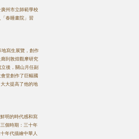
於廣州市立師範學校
入「春睡畫院」習
慶等地寫生展覽，創作
走廊到敦煌觀摩研究
成立後，關山月任副
大會堂創作了巨幅國
，大大提高了他的地
有鮮明的時代感和寫
為三個時期：三十年
七十年代描繪中華人