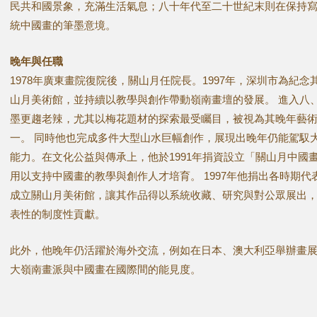
民共和國景象，充滿生活氣息；八十年代至二十世紀末則在保持
統中國畫的筆墨意境。
晚年與任職
1978年廣東畫院復院後，關山月任院長。1997年，深圳市為紀
山月美術館，並持續以教學與創作帶動嶺南畫壇的發展。 進入八
墨更趨老辣，尤其以梅花題材的探索最受矚目，被視為其晚年藝
一。 同時他也完成多件大型山水巨幅創作，展現出晚年仍能駕馭
能力。在文化公益與傳承上，他於1991年捐資設立「關山月中國
用以支持中國畫的教學與創作人才培育。 1997年他捐出各時期代表
成立關山月美術館，讓其作品得以系統收藏、研究與對公眾展出
表性的制度性貢獻。
此外，他晚年仍活躍於海外交流，例如在日本、澳大利亞舉辦畫
大嶺南畫派與中國畫在國際間的能見度。